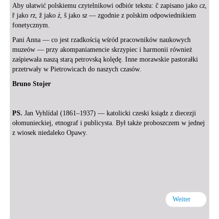
Aby ułatwić polskiemu czytelnikowi odbiór tekstu: č zapisano jako
cz
,
ř jako
rz
, ž jako
ż
, š jako
sz
— zgodnie z polskim odpowiednikiem
fonetycznym.
Pani Anna — co jest rzadkością wśród pracowników naukowych
muzeów — przy akompaniamencie skrzypiec i harmonii również
zaśpiewała naszą starą petrovską kolędę. Inne morawskie pastorałki
przetrwały w Pietrowicach do naszych czasów.
Bruno Stojer
PS.
Jan Vyhlídal (1861–1937) — katolicki czeski ksiądz z diecezji
ołomunieckiej, etnograf i publicysta. Był także proboszczem w jednej
z wiosek niedaleko Opawy.
Weiter