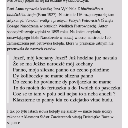
Petrovice) pojawiła się na ekranie wykładowczyni.
Pani Anna cytowała książkę Jana Vyhlídala
Z hlučínského a
hlubčického kraje
(Brno 1927). Na stronie 116 rozpoczyna się tam
artykuł pt.
Vánoční svátky v pruských Velkých Petrovicích
(Święta
Bożego Narodzenia w pruskich Wielkich Pietrowicach). Autor
sporządził swoje zapiski w 1895 roku. Na końcu artykułu,
omawiającego Boże Narodzenie w naszej wiosce, na stronie 120,
zamieszczona jest petrovska kolęda, która w przekazie ustnym nie
przetrwała do naszych czasów:
Jozef, mój kochany Jozef! Już hodzina już nastala
Że se ma Jeżisz narodzić mój kochany
Panno, moja sliczna panno do czeho polożime
Dy kolibeczky ne mame sliczna panno
Do czeho ho povineme dy povijaczka ne mame
To do moich do fertuszku a do Twoich do paseczku
Coż se to tam v polu beli nejsu to z neba andeli ?
Klaszterne to panny idu co dzicjatko vitać budu.
I tak po tylu latach słowa kolędy się ziściły — nasze białe siostry
zakonne z klasztoru Sióstr Zawierzanek witają Dzieciątko Boże w
stajence.