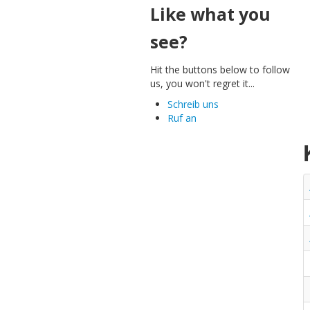
Like what you
see?
Hit the buttons below to follow
us, you won't regret it...
Schreib uns
Ruf an