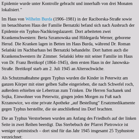
Epidemie wurde unter Kontrolle gebracht und innerhalb von drei Monaten
lokalisiert.“
Im Haus von
Wilhelm Burda
(1906–1981) in der Raciborska-Straße sowie
im benachbarten Haus der Familie Bernatzki befand sich nach Ausbruch der
Epidemie ein Typhus-Nachkriegslazarett. Dort arbeiteten zwei
Krankenschwestern: Berta Szramowska und Hildegarda Werner, geborene
Herud. Die Kranken lagen in Betten im Haus Burda, während Dr. Roman
Selański im Nachbarhaus bei Bernatzki behandelte. Dort hatten auch die
Krankenschwestern ihr Zimmer. Selański lebte mit seiner Familie im Haus
von Dr. Franz Breitkopf (1864–1945), dem ersten Haus in der Janowska-
Straße. Breitkopf starb am 2. Juli 1945 an Altersschwäche.
Als Schutzmaßnahme gegen Typhus wurden die Kinder in Peterwitz am
ganzen Körper mit einer gelben Salbe eingerieben, die nach Schwefel roch,
außerdem erhielten sie Lebertran zum Trinken. Die Herren Suchanek und
Sojka, Einwohner von Peterwitz, gingen jeden Morgen zu Fuß nach
Krzanowice, wo eine private Apotheke „auf Bestellung“ Ersatzmedikamente
gegen Typhus herstellte, die sie anschließend ins Dorf brachten.
Die an Typhus Verstorbenen wurden am Anfang des Friedhofs auf der linken
Seite in zwei Reihen beerdigt. Das Sterbebuch der Pfarrei Pietrowice ist
weniger optimistisch – dort sind für das Jahr 1945 insgesamt 25 Typhustote
verzeichnet: