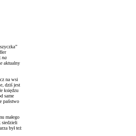
oszyczka”
dler
k na
ze aktualny
cz na wsi
, dziś jest
le księdzu
od same
ne państwo
 mu małego
 siedzieli
rza był też