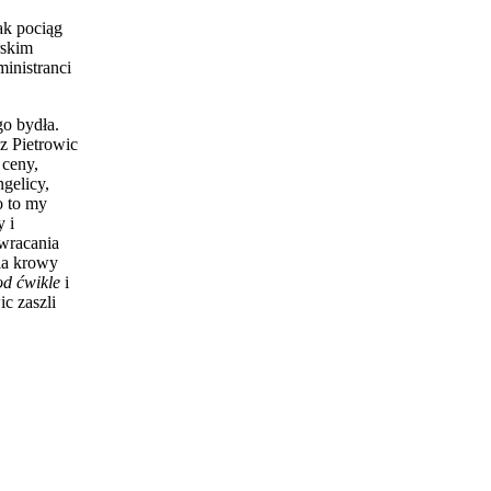
ak pociąg
rskim
ministranci
go bydła.
z Pietrowic
 ceny,
gelicy,
o to my
y i
awracania
nia krowy
od ćwikle
i
ic zaszli