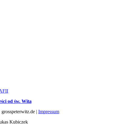
AFII
ści od św. Wita
grosspeterwitz.de |
Impressum
ukas Kubiczek