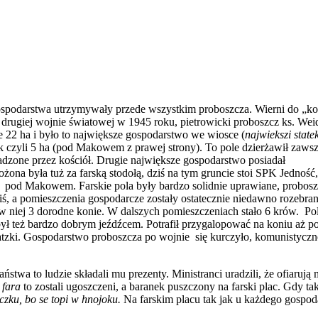
gospodarstwa utrzymywały przede wszystkim proboszcza. Wierni do „k
 drugiej wojnie światowej w 1945 roku, pietrowicki proboszcz ks. Wei
 22 ha i było to największe gospodarstwo we wiosce (
najwiekszi state
rek czyli 5 ha (pod Makowem z prawej strony). To pole dzierżawił zaws
dzone przez kościół. Drugie największe gospodarstwo posiadał
ona była tuż za farską stodołą, dziś na tym gruncie stoi SPK Jedność,
yła pod Makowem. Farskie pola były bardzo solidnie uprawiane, probosz
iś, a pomieszczenia gospodarcze zostały ostatecznie niedawno rozebrane
a w niej 3 dorodne konie. W dalszych pomieszczeniach stało 6 krów. Po
ył też bardzo dobrym jeźdźcem. Potrafił przygalopować na koniu aż p
tzki. Gospodarstwo proboszcza po wojnie się kurczyło, komunistycz
stwa to ludzie składali mu prezenty. Ministranci uradzili, że ofiarują
 fara
to zostali ugoszczeni, a baranek puszczony na farski plac. Gdy tak
czku, bo se topi w hnojoku.
Na farskim placu tak jak u każdego gospoda