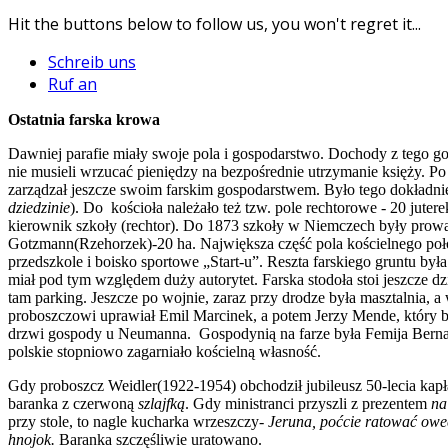
Hit the buttons below to follow us, you won't regret it...
Schreib uns
Ruf an
Ostatnia farska krowa
Dawniej parafie miały swoje pola i gospodarstwo. Dochody z tego 
nie musieli wrzucać pieniędzy na bezpośrednie utrzymanie księży. Po
zarządzał jeszcze swoim farskim gospodarstwem. Było tego dokładnie
dziedzinie
). Do kościoła należało też tzw. pole rechtorowe - 20 jute
kierownik szkoły (rechtor). Do 1873 szkoły w Niemczech były prowa
Gotzmann(Rzehorzek)-20 ha. Największa część pola kościelnego położ
przedszkole i boisko sportowe „Start-u”. Reszta farskiego gruntu b
miał pod tym względem duży autorytet. Farska stodoła stoi jeszcze dz
tam parking. Jeszcze po wojnie, zaraz przy drodze była masztalnia, 
proboszczowi uprawiał Emil Marcinek, a potem Jerzy Mende, który b
drzwi gospody u Neumanna. Gospodynią na farze była Femija Berna
polskie stopniowo zagarniało kościelną własność.
Gdy proboszcz Weidler(1922-1954) obchodził jubileusz 50-lecia kapłań
baranka z czerwoną
szlajfką
. Gdy ministranci przyszli z prezentem
na
przy stole, to nagle kucharka wrzeszczy-
Jeruna, poćcie ratować owe
hnojok.
Baranka szczęśliwie uratowano.