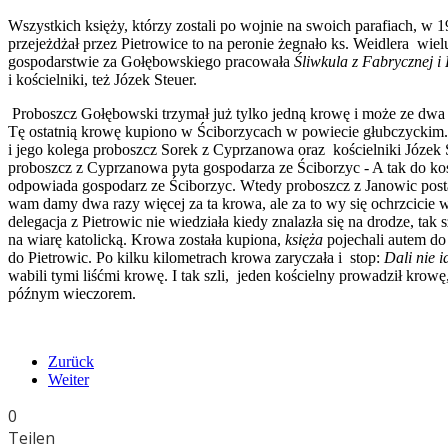
Wszystkich księży, którzy zostali po wojnie na swoich parafiach, w
przejeżdżał przez Pietrowice to na peronie żegnało ks. Weidlera wie
gospodarstwie za Gołębowskiego pracowała
Śliwkula z Fabrycznej 
i kościelniki, też Józek Steuer.
Proboszcz Gołębowski trzymał już tylko jedną krowę i może ze dwa ba
Tę ostatnią krowę kupiono w Ściborzycach w powiecie głubczyckim. 
i jego kolega proboszcz Sorek z Cyprzanowa oraz kościelniki Józek 
proboszcz z Cyprzanowa pyta gospodarza ze Ściborzyc - A tak do koś
odpowiada gospodarz ze Ściborzyc. Wtedy proboszcz z Janowic posta
wam damy dwa razy więcej za ta krowa, ale za to wy się ochrzcicie w k
delegacja z Pietrowic nie wiedziała kiedy znalazła się na drodze, tak 
na wiarę katolicką. Krowa została kupiona,
księża
pojechali autem do
do Pietrowic. Po kilku kilometrach krowa zaryczała i stop:
Dali nie i
wabili tymi liśćmi krowę. I tak szli, jeden kościelny prowadził krowę
późnym wieczorem.
Bruno Sto
Zurück
Weiter
0
Teilen