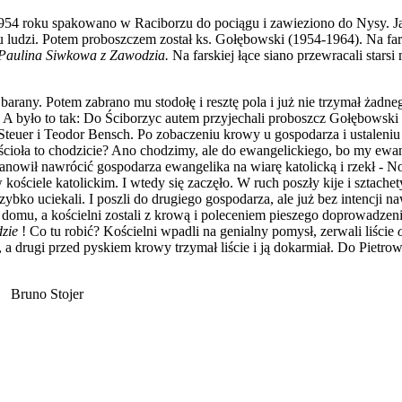
 1954 roku spakowano w Raciborzu do pociągu i zawieziono do Nysy. J
lu ludzi. Potem proboszczem został ks. Gołębowski (1954-1964). Na fa
i Paulina Siwkowa z Zawodzia.
Na farskiej łące siano przewracali starsi 
rany. Potem zabrano mu stodołę i resztę pola i już nie trzymał żadne
A było to tak: Do Ściborzyc autem przyjechali proboszcz Gołębowski 
Steuer i Teodor Bensch. Po zobaczeniu krowy u gospodarza i ustaleniu
cioła to chodzicie? Ano chodzimy, ale do ewangelickiego, bo my ewan
nowił nawrócić gospodarza ewangelika na wiarę katolicką i rzekł - N
ościele katolickim. I wtedy się zaczęło. W ruch poszły kije i sztachet
szybko uciekali. I poszli do drugiego gospodarza, ale już bez intencji n
 domu, a kościelni zostali z krową i poleceniem pieszego doprowadze
dzie
! Co tu robić? Kościelni wpadli na genialny pomysł, zerwali liście
, a drugi przed pyskiem krowy trzymał liście i ją dokarmiał. Do Pietrow
jer