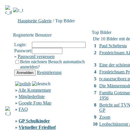
Hauptseite Galerie
/ Top Bilder
Top Bilder
Registrierte Benutzer
Die 10 Bilder mit d
Login:
1
Paul Schebesta
Passwort:
2
Fronleichnam Al
»
Password vergessen
Beim nächsten Besuch automatisch
3
Eine der schönst
anmelden?
4
Fronleichnam Pr
Registrierung
5
tv.naszraciborz.p
6
Die Männermod
»
Alle Kommentare
7
Familia Gotzma
»
Mitgliederliste
1956
»
Google Foto Map
8
Bericht auf TVN2
»
FAQ
GP
9
Zoom
»
GP Schulkinder
10
Leobschützerstr
»
Virtueller Friedhof