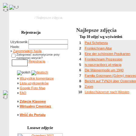
Strona główna
/ Najlepsze zdjęcia
Najlepsze zdjęcia
Rejestracja
Top 10 zdjęć wg wyświetleń
Użytkownik:
1
Paul Schebesta
Hasło:
2
Fronleichnam Altar
»
Zapomniałem hasła
3
Eine der schönsten Postkarten
Zalogować automatycznie przy
następnej wizycie?
4
Fronleichnam Prozession
Rejestracja
5
tv.naszraciborz.pl relacja
6
Die Männermode um 1940
7
Familia Gotzmann (Górny) marze
»
Wszystkie komentarze
8
Bericht auf TVN24 über Osterreite
»
Lista uzytkowników
9
Zoom
»
Google Foto Map
10
Leobschützerstr nach Westen
»
FAQ
»
Zdjęcie Klasowe
»
Wirtualny Cmentarz
»
Wróć do Portalu
Losowe zdjęcie