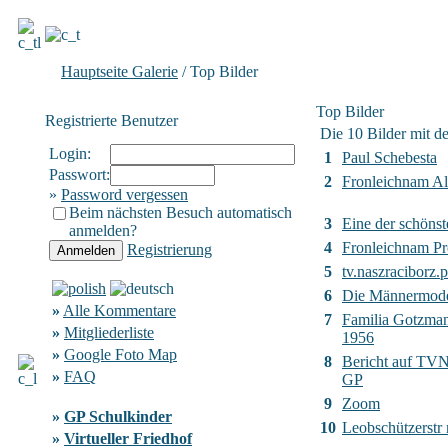
Hauptseite Galerie
/ Top Bilder
Top Bilder
Registrierte Benutzer
Die 10 Bilder mit d
Login:
1
Paul Schebesta
Passwort:
2
Fronleichnam Al
»
Password vergessen
Beim nächsten Besuch automatisch
3
Eine der schönst
anmelden?
4
Fronleichnam Pr
Registrierung
5
tv.naszraciborz.p
6
Die Männermod
»
Alle Kommentare
7
Familia Gotzma
»
Mitgliederliste
1956
»
Google Foto Map
8
Bericht auf TVN2
»
FAQ
GP
9
Zoom
»
GP Schulkinder
10
Leobschützerstr
»
Virtueller Friedhof