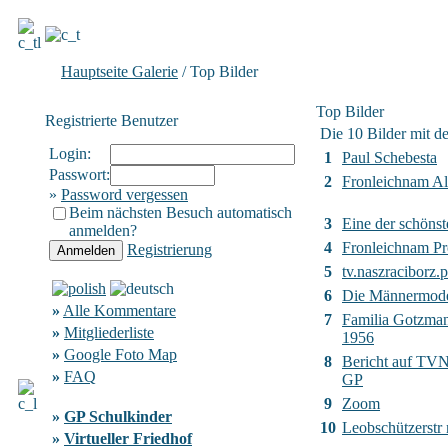
Hauptseite Galerie
/ Top Bilder
Top Bilder
Registrierte Benutzer
Die 10 Bilder mit d
Login:
1
Paul Schebesta
Passwort:
2
Fronleichnam Al
»
Password vergessen
Beim nächsten Besuch automatisch
3
Eine der schönst
anmelden?
4
Fronleichnam Pr
Registrierung
5
tv.naszraciborz.p
6
Die Männermod
»
Alle Kommentare
7
Familia Gotzma
»
Mitgliederliste
1956
»
Google Foto Map
8
Bericht auf TVN2
»
FAQ
GP
9
Zoom
»
GP Schulkinder
10
Leobschützerstr
»
Virtueller Friedhof