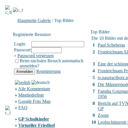
Hauptseite Galerie
/ Top Bilder
Top Bilder
Registrierte Benutzer
Die 10 Bilder mit d
Login:
1
Paul Schebesta
Passwort:
2
Fronleichnam Al
»
Password vergessen
Beim nächsten Besuch automatisch
3
Eine der schönst
anmelden?
4
Fronleichnam Pr
Registrierung
5
tv.naszraciborz.p
6
Die Männermod
»
Alle Kommentare
7
Familia Gotzma
»
Mitgliederliste
1956
»
Google Foto Map
8
Bericht auf TVN2
»
FAQ
GP
9
Zoom
»
GP Schulkinder
10
Leobschützerstr
»
Virtueller Friedhof