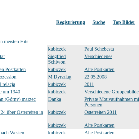
Registrierung
Suche
Top Bilder
en meisten Hits
kubiczek
Paul Schebesta
tar
Siegfried
Verschiedenes
Schiwon
en Postkarten
kubiczek
Alte Postkarten
ozession
M.Dyrszlag
22.05.2008
l relacja
kubiczek
2011
e um 1940
kubiczek
Verschiedene Gruppenbilde
nn (Górny) marzec
Danka
Private Motivaufnahmen mi
Personen
4 über Osterreiten in
kubiczek
Osterreiten 2011
kubiczek
Alte Postkarten
 nach Westen
kubiczek
Alte Postkarten