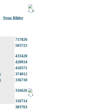
Neue Bilder
717826
503723
433428
428934
418571
r
374012
t
336710
316626
310714
303763