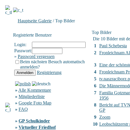
Hauptseite Galerie
/ Top Bilder
Top Bilder
Registrierte Benutzer
Die 10 Bilder mit d
Login:
1
Paul Schebesta
Passwort:
2
Fronleichnam Al
»
Password vergessen
Beim nächsten Besuch automatisch
3
Eine der schönst
anmelden?
4
Fronleichnam Pr
Registrierung
5
tv.naszraciborz.p
6
Die Männermod
»
Alle Kommentare
7
Familia Gotzma
»
Mitgliederliste
1956
»
Google Foto Map
8
Bericht auf TVN2
»
FAQ
GP
9
Zoom
»
GP Schulkinder
10
Leobschützerstr
»
Virtueller Friedhof