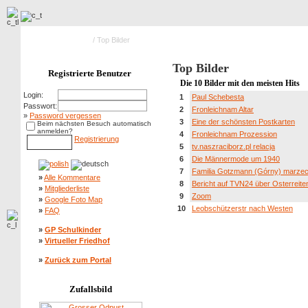
Hauptseite Galerie
/ Top Bilder
Top Bilder
Registrierte Benutzer
Die 10 Bilder mit den meisten Hits
Login:
1
Paul Schebesta
Passwort:
2
Fronleichnam Altar
»
Password vergessen
3
Eine der schönsten Postkarten
Beim nächsten Besuch automatisch
anmelden?
4
Fronleichnam Prozession
Registrierung
5
tv.naszraciborz.pl relacja
6
Die Männermode um 1940
7
Familia Gotzmann (Górny) marze
»
Alle Kommentare
8
Bericht auf TVN24 über Osterreite
»
Mitgliederliste
9
Zoom
»
Google Foto Map
10
Leobschützerstr nach Westen
»
FAQ
»
GP Schulkinder
»
Virtueller Friedhof
»
Zurück zum Portal
Zufallsbild