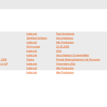
Registrierung
Suche
Top Bilde
kubiczek
Paul Schebesta
Siegfried Schiwon
Verschiedenes
kubiczek
Alte Postkarten
M.Dyrszlag
22.05.2008
kubiczek
2011
kubiczek
Verschiedene Gruppenbilder
c 1956
Danka
Private Motivaufnahmen mit Personen
n in GP
kubiczek
Osterreiten 2011
kubiczek
Alte Postkarten
kubiczek
Alte Postkarten