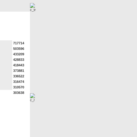
r
Neue Bilder
717714
503596
433209
428833
418443
373881
336522
316474
310570
303638