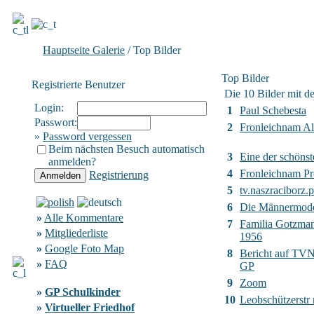
Hauptseite Galerie
/ Top Bilder
Top Bilder
Registrierte Benutzer
Die 10 Bilder mit d
Login:
1
Paul Schebesta
Passwort:
2
Fronleichnam Al
»
Password vergessen
Beim nächsten Besuch automatisch
3
Eine der schönst
anmelden?
4
Fronleichnam Pr
Registrierung
5
tv.naszraciborz.p
6
Die Männermod
»
Alle Kommentare
7
Familia Gotzma
»
Mitgliederliste
1956
»
Google Foto Map
8
Bericht auf TVN2
»
FAQ
GP
9
Zoom
»
GP Schulkinder
10
Leobschützerstr
»
Virtueller Friedhof