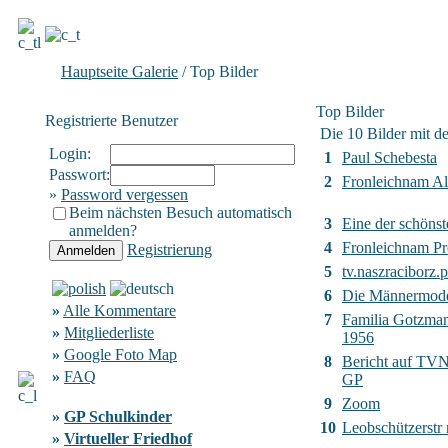
Hauptseite Galerie
/ Top Bilder
Top Bilder
Registrierte Benutzer
Die 10 Bilder mit d
Login:
1
Paul Schebesta
Passwort:
2
Fronleichnam Al
»
Password vergessen
Beim nächsten Besuch automatisch
3
Eine der schönst
anmelden?
4
Fronleichnam Pr
Registrierung
5
tv.naszraciborz.p
6
Die Männermod
»
Alle Kommentare
7
Familia Gotzma
»
Mitgliederliste
1956
»
Google Foto Map
8
Bericht auf TVN2
»
FAQ
GP
9
Zoom
»
GP Schulkinder
10
Leobschützerstr
»
Virtueller Friedhof