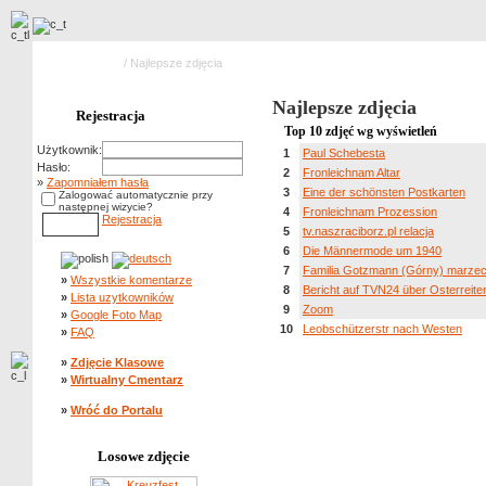
Strona główna
/ Najlepsze zdjęcia
Najlepsze zdjęcia
Rejestracja
Top 10 zdjęć wg wyświetleń
Użytkownik:
1
Paul Schebesta
Hasło:
2
Fronleichnam Altar
»
Zapomniałem hasła
3
Eine der schönsten Postkarten
Zalogować automatycznie przy
następnej wizycie?
4
Fronleichnam Prozession
Rejestracja
5
tv.naszraciborz.pl relacja
6
Die Männermode um 1940
7
Familia Gotzmann (Górny) marze
»
Wszystkie komentarze
8
Bericht auf TVN24 über Osterreite
»
Lista uzytkowników
9
Zoom
»
Google Foto Map
10
Leobschützerstr nach Westen
»
FAQ
»
Zdjęcie Klasowe
»
Wirtualny Cmentarz
»
Wróć do Portalu
Losowe zdjęcie