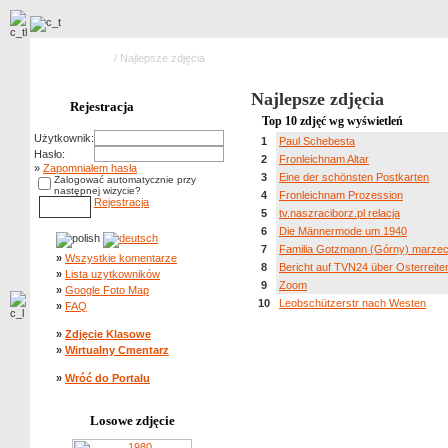
Strona główna
/ Najlepsze zdjęcia
Najlepsze zdjęcia
Rejestracja
Top 10 zdjęć wg wyświetleń
Użytkownik:
1
Paul Schebesta
Hasło:
2
Fronleichnam Altar
»
Zapomniałem hasła
3
Eine der schönsten Postkarten
Zalogować automatycznie przy
następnej wizycie?
4
Fronleichnam Prozession
Rejestracja
5
tv.naszraciborz.pl relacja
6
Die Männermode um 1940
7
Familia Gotzmann (Górny) marze
»
Wszystkie komentarze
8
Bericht auf TVN24 über Osterreite
»
Lista uzytkowników
9
Zoom
»
Google Foto Map
10
Leobschützerstr nach Westen
»
FAQ
»
Zdjęcie Klasowe
»
Wirtualny Cmentarz
»
Wróć do Portalu
Losowe zdjęcie