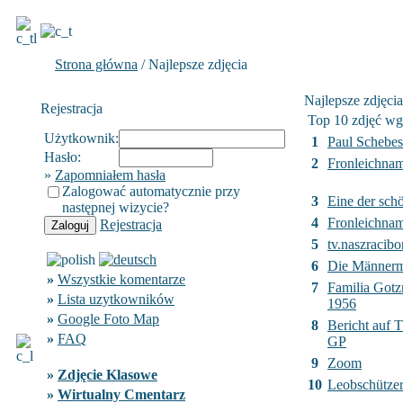
Strona główna
/ Najlepsze zdjęcia
Najlepsze zdjęcia
Rejestracja
Top 10 zdjęć wg
Użytkownik:
1
Paul Schebes
Hasło:
2
Fronleichnam
»
Zapomniałem hasła
Zalogować automatycznie przy
3
Eine der sch
następnej wizycie?
4
Fronleichnam
Rejestracja
5
tv.naszracibor
6
Die Männer
»
Wszystkie komentarze
7
Familia Got
»
Lista uzytkowników
1956
»
Google Foto Map
8
Bericht auf 
»
FAQ
GP
9
Zoom
»
Zdjęcie Klasowe
10
Leobschützer
»
Wirtualny Cmentarz