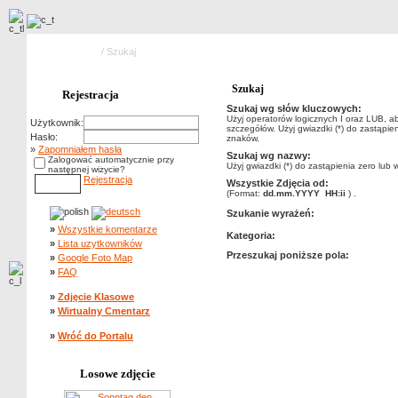
Strona główna
/ Szukaj
Szukaj
Rejestracja
Szukaj wg słów kluczowych:
Użyj operatorów logicznych I oraz LUB, a
Użytkownik:
szczegółów. Użyj gwiazdki (*) do zastąpien
Hasło:
znaków.
»
Zapomniałem hasła
Szukaj wg nazwy:
Zalogować automatycznie przy
Użyj gwiazdki (*) do zastąpienia zero lub 
następnej wizycie?
Rejestracja
Wszystkie Zdjęcia od:
(Format:
dd.mm.YYYY HH:ii
) .
Szukanie wyrażeń:
»
Wszystkie komentarze
Kategoria:
»
Lista uzytkowników
Przeszukaj poniższe pola:
»
Google Foto Map
»
FAQ
»
Zdjęcie Klasowe
»
Wirtualny Cmentarz
»
Wróć do Portalu
Losowe zdjęcie