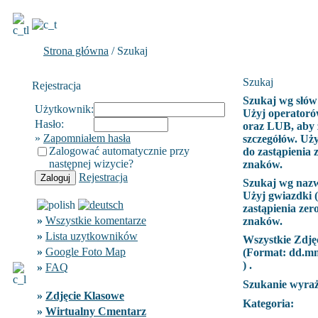
Strona główna
/ Szukaj
Szukaj
Rejestracja
Szukaj wg słów
Użytkownik:
Użyj operatoró
Hasło:
oraz LUB, aby 
»
Zapomniałem hasła
szczegółów. Uży
Zalogować automatycznie przy
do zastąpienia 
następnej wizycie?
znaków.
Rejestracja
Szukaj wg naz
Użyj gwiazdki (
zastąpienia zer
»
Wszystkie komentarze
znaków.
»
Lista uzytkowników
Wszystkie Zdję
»
Google Foto Map
(Format:
dd.m
) .
»
FAQ
Szukanie wyra
»
Zdjęcie Klasowe
Kategoria:
»
Wirtualny Cmentarz