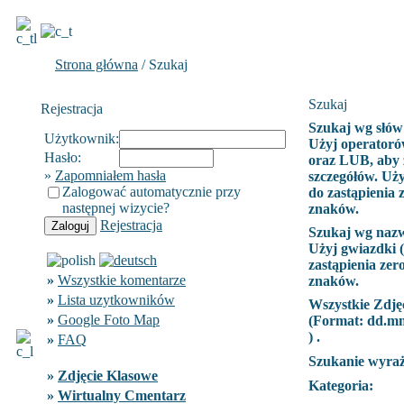
Strona główna
/ Szukaj
Szukaj
Rejestracja
Szukaj wg słów
Użytkownik:
Użyj operatoró
Hasło:
oraz LUB, aby 
»
Zapomniałem hasła
szczegółów. Uży
Zalogować automatycznie przy
do zastąpienia 
następnej wizycie?
znaków.
Rejestracja
Szukaj wg naz
Użyj gwiazdki (
zastąpienia zer
»
Wszystkie komentarze
znaków.
»
Lista uzytkowników
Wszystkie Zdję
»
Google Foto Map
(Format:
dd.m
) .
»
FAQ
Szukanie wyra
»
Zdjęcie Klasowe
Kategoria:
»
Wirtualny Cmentarz