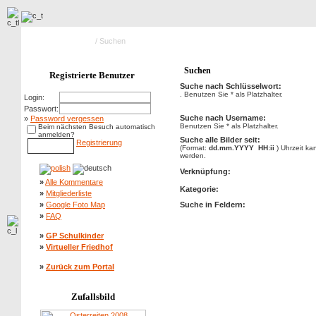
Hauptseite Galerie
/ Suchen
Suchen
Registrierte Benutzer
Suche nach Schlüsselwort:
. Benutzen Sie * als Platzhalter.
Login:
Passwort:
Suche nach Username:
»
Password vergessen
Benutzen Sie * als Platzhalter.
Beim nächsten Besuch automatisch
anmelden?
Suche alle Bilder seit:
Registrierung
(Format:
dd.mm.YYYY HH:ii
) Uhrzeit k
werden.
Verknüpfung:
»
Alle Kommentare
Kategorie:
»
Mitgliederliste
»
Google Foto Map
Suche in Feldern:
»
FAQ
»
GP Schulkinder
»
Virtueller Friedhof
»
Zurück zum Portal
Zufallsbild