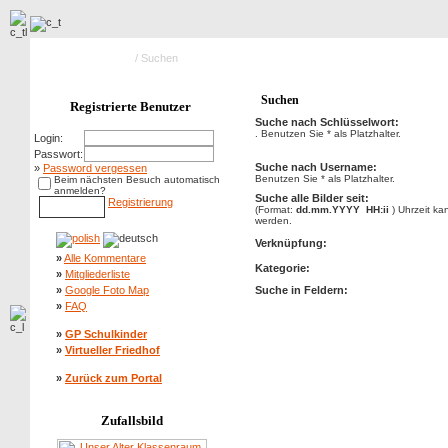
Hauptseite Galerie
/ Suchen
Suchen
Registrierte Benutzer
Suche nach Schlüsselwort:
. Benutzen Sie * als Platzhalter.
Login:
Passwort:
Suche nach Username:
»
Password vergessen
Benutzen Sie * als Platzhalter.
Beim nächsten Besuch automatisch
anmelden?
Suche alle Bilder seit:
Registrierung
(Format:
dd.mm.YYYY HH:ii
) Uhrzeit k
werden.
Verknüpfung:
»
Alle Kommentare
Kategorie:
»
Mitgliederliste
»
Google Foto Map
Suche in Feldern:
»
FAQ
»
GP Schulkinder
»
Virtueller Friedhof
»
Zurück zum Portal
Zufallsbild