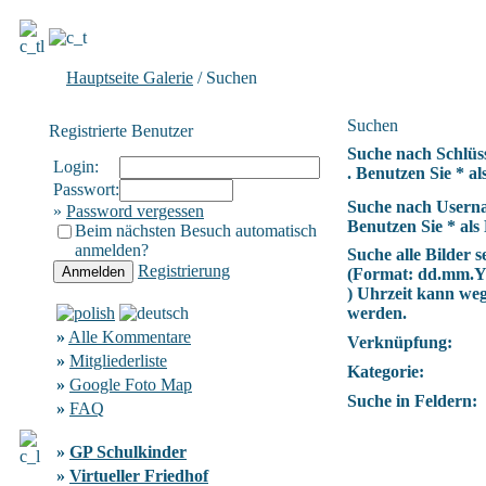
Hauptseite Galerie
/ Suchen
Suchen
Registrierte Benutzer
Suche nach Schlüs
Login:
. Benutzen Sie * als
Passwort:
Suche nach Usern
»
Password vergessen
Benutzen Sie * als 
Beim nächsten Besuch automatisch
anmelden?
Suche alle Bilder se
Registrierung
(Format:
dd.mm.
) Uhrzeit kann we
werden.
»
Alle Kommentare
Verknüpfung:
»
Mitgliederliste
Kategorie:
»
Google Foto Map
Suche in Feldern:
»
FAQ
»
GP Schulkinder
»
Virtueller Friedhof