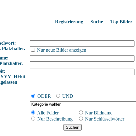
Registrierung
Suche
Top Bilder
selwort:
 Platzhalter.
Nur neue Bilder anzeigen
ame:
Platzhalter.
it:
YYYY HH:ii
ggelassen
ODER
UND
Alle Felder
Nur Bildname
Nur Beschreibung
Nur Schlüsselwörter