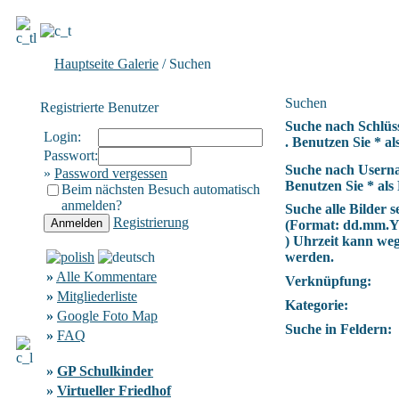
Hauptseite Galerie
/ Suchen
Suchen
Registrierte Benutzer
Suche nach Schlüs
Login:
. Benutzen Sie * als
Passwort:
Suche nach Usern
»
Password vergessen
Benutzen Sie * als 
Beim nächsten Besuch automatisch
anmelden?
Suche alle Bilder se
Registrierung
(Format:
dd.mm.
) Uhrzeit kann we
werden.
»
Alle Kommentare
Verknüpfung:
»
Mitgliederliste
Kategorie:
»
Google Foto Map
Suche in Feldern:
»
FAQ
»
GP Schulkinder
»
Virtueller Friedhof