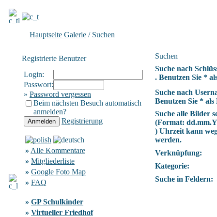
Hauptseite Galerie
/ Suchen
Suchen
Registrierte Benutzer
Suche nach Schlüs
Login:
. Benutzen Sie * als
Passwort:
Suche nach Usern
»
Password vergessen
Benutzen Sie * als 
Beim nächsten Besuch automatisch
anmelden?
Suche alle Bilder se
Registrierung
(Format:
dd.mm.
) Uhrzeit kann we
werden.
»
Alle Kommentare
Verknüpfung:
»
Mitgliederliste
Kategorie:
»
Google Foto Map
Suche in Feldern:
»
FAQ
»
GP Schulkinder
»
Virtueller Friedhof