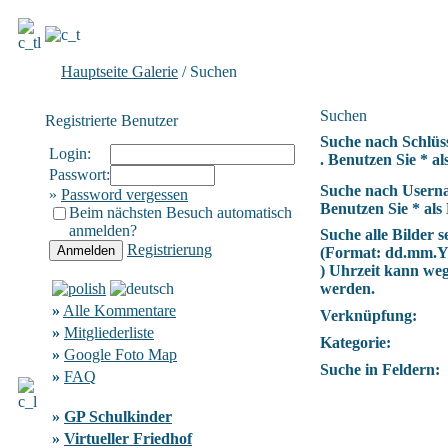
Hauptseite Galerie
/ Suchen
Suchen
Registrierte Benutzer
Suche nach Schlüs
Login:
. Benutzen Sie * als
Passwort:
Suche nach Usern
»
Password vergessen
Benutzen Sie * als 
Beim nächsten Besuch automatisch
anmelden?
Suche alle Bilder se
Registrierung
(Format:
dd.mm.
) Uhrzeit kann we
werden.
»
Alle Kommentare
Verknüpfung:
»
Mitgliederliste
Kategorie:
»
Google Foto Map
Suche in Feldern:
»
FAQ
»
GP Schulkinder
»
Virtueller Friedhof