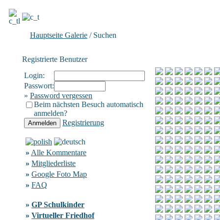
Hauptseite Galerie
/ Suchen
Registrierte Benutzer
Login:
Passwort:
»
Password vergessen
Beim nächsten Besuch automatisch
anmelden?
Registrierung
»
Alle Kommentare
»
Mitgliederliste
»
Google Foto Map
»
FAQ
»
GP Schulkinder
»
Virtueller Friedhof