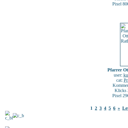
Pixel 80
Pfarrer Ot
user:
ku
cat:
Pr
Komment
Klicks
Pixel 29
1
2
3
4
5
6
»
Let