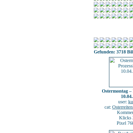
Gefunden: 3718 Bild
Ostermontag – 
10.04
user:
ku
cat:
Osterreite
Komment
Klicks
Pixel 76