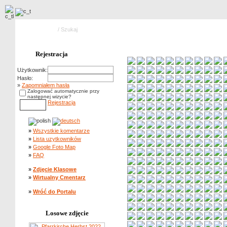
Strona główna
/ Szukaj
Rejestracja
Użytkownik:
Hasło:
»
Zapomniałem hasła
Zalogować automatycznie przy
następnej wizycie?
Rejestracja
»
Wszystkie komentarze
»
Lista uzytkowników
»
Google Foto Map
»
FAQ
»
Zdjęcie Klasowe
»
Wirtualny Cmentarz
»
Wróć do Portalu
Losowe zdjęcie