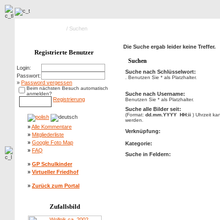
Hauptseite Galerie
/ Suchen
Die Suche ergab leider keine Treffer.
Registrierte Benutzer
Suchen
Login:
Suche nach Schlüsselwort:
Passwort:
. Benutzen Sie * als Platzhalter.
»
Password vergessen
Beim nächsten Besuch automatisch
anmelden?
Suche nach Username:
Registrierung
Benutzen Sie * als Platzhalter.
Suche alle Bilder seit:
(Format:
dd.mm.YYYY HH:ii
) Uhrzeit k
werden.
»
Alle Kommentare
Verknüpfung:
»
Mitgliederliste
»
Google Foto Map
Kategorie:
»
FAQ
Suche in Feldern:
»
GP Schulkinder
»
Virtueller Friedhof
»
Zurück zum Portal
Zufallsbild