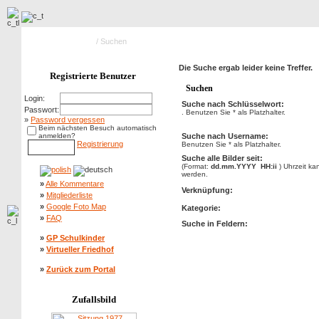
Hauptseite Galerie
/ Suchen
Die Suche ergab leider keine Treffer.
Registrierte Benutzer
Suchen
Login:
Suche nach Schlüsselwort:
Passwort:
. Benutzen Sie * als Platzhalter.
»
Password vergessen
Beim nächsten Besuch automatisch
anmelden?
Suche nach Username:
Registrierung
Benutzen Sie * als Platzhalter.
Suche alle Bilder seit:
(Format:
dd.mm.YYYY HH:ii
) Uhrzeit k
werden.
»
Alle Kommentare
Verknüpfung:
»
Mitgliederliste
»
Google Foto Map
Kategorie:
»
FAQ
Suche in Feldern:
»
GP Schulkinder
»
Virtueller Friedhof
»
Zurück zum Portal
Zufallsbild