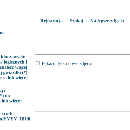
Rejestracja
Szukaj
Najlepsze zdjęcia
no.
 kluczowych:
w logicznych I
Pokazuj tylko nowe zdjęcia
znależć więcej
j gwiazdki (*)
zero lub więcej
wy:
*) do
o lub więcej
cia od:
m.YYYY HH:ii