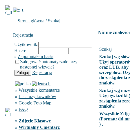
Strona główna
/ Szukaj
Nic nie znalezio
Rejestracja
Użytkownik:
Szukaj
Hasło:
»
Zapomniałem hasła
Szukaj wg słów
Zalogować automatycznie przy
Użyj operatoró
następnej wizycie?
oraz LUB, aby 
Rejestracja
szczegółów. Uży
do zastąpienia 
znaków.
»
Wszystkie komentarze
Szukaj wg naz
Użyj gwiazdki (
»
Lista uzytkowników
zastąpienia zer
»
Google Foto Map
znaków.
»
FAQ
Wszystkie Zdję
(Format:
dd.m
»
Zdjęcie Klasowe
) .
»
Wirtualny Cmentarz