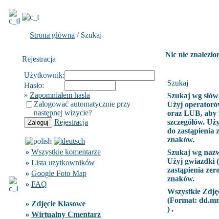
Strona główna
/ Szukaj
Nic nie znalezio
Rejestracja
Użytkownik:
Szukaj
Hasło:
»
Zapomniałem hasła
Szukaj wg słów
Zalogować automatycznie przy
Użyj operatoró
następnej wizycie?
oraz LUB, aby 
Rejestracja
szczegółów. Uży
do zastąpienia 
znaków.
»
Wszystkie komentarze
Szukaj wg naz
Użyj gwiazdki (
»
Lista uzytkowników
zastąpienia zer
»
Google Foto Map
znaków.
»
FAQ
Wszystkie Zdję
(Format:
dd.m
»
Zdjęcie Klasowe
) .
»
Wirtualny Cmentarz