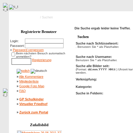
Hauptseite Galerie
/ Suchen
Die Suche ergab leider keine Treffer.
Registrierte Benutzer
Suchen
Login:
Suche nach Schlüsselwort:
Passwort:
. Benutzen Sie * als Platzhalter.
»
Password vergessen
Beim nächsten Besuch automatisch
anmelden?
Suche nach Username:
Registrierung
Benutzen Sie * als Platzhalter.
Suche alle Bilder seit:
(Format:
dd.mm.YYYY HH:ii
) Uhrzeit k
werden.
»
Alle Kommentare
Verknüpfung:
»
Mitgliederliste
»
Google Foto Map
Kategorie:
»
FAQ
Suche in Feldern:
»
GP Schulkinder
»
Virtueller Friedhof
»
Zurück zum Portal
Zufallsbild