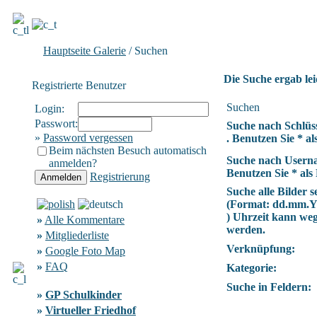
Hauptseite Galerie
/ Suchen
Die Suche ergab lei
Registrierte Benutzer
Suchen
Login:
Passwort:
Suche nach Schlüs
»
Password vergessen
. Benutzen Sie * als
Beim nächsten Besuch automatisch
Suche nach Usern
anmelden?
Benutzen Sie * als 
Registrierung
Suche alle Bilder se
(Format:
dd.mm.
) Uhrzeit kann we
»
Alle Kommentare
werden.
»
Mitgliederliste
Verknüpfung:
»
Google Foto Map
»
FAQ
Kategorie:
Suche in Feldern:
»
GP Schulkinder
»
Virtueller Friedhof