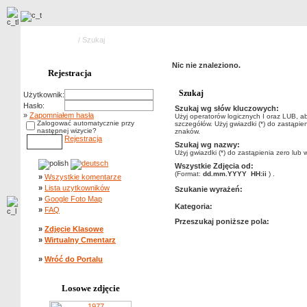
Strona główna
/ Szukaj
Nic nie znaleziono.
Rejestracja
Szukaj
Użytkownik:
Hasło:
Szukaj wg słów kluczowych:
»
Zapomniałem hasła
Użyj operatorów logicznych I oraz LUB, a
Zalogować automatycznie przy
szczegółów. Użyj gwiazdki (*) do zastąpien
następnej wizycie?
znaków.
Rejestracja
Szukaj wg nazwy:
Użyj gwiazdki (*) do zastąpienia zero lub 
Wszystkie Zdjęcia od:
(Format:
dd.mm.YYYY HH:ii
) .
»
Wszystkie komentarze
»
Lista uzytkowników
Szukanie wyrażeń:
»
Google Foto Map
Kategoria:
»
FAQ
Przeszukaj poniższe pola:
»
Zdjęcie Klasowe
»
Wirtualny Cmentarz
»
Wróć do Portalu
Losowe zdjęcie