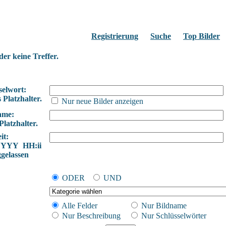
Registrierung
Suche
Top Bilder
der keine Treffer.
selwort:
 Platzhalter.
Nur neue Bilder anzeigen
ame:
Platzhalter.
it:
YYYY HH:ii
ggelassen
ODER
UND
Alle Felder
Nur Bildname
Nur Beschreibung
Nur Schlüsselwörter