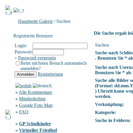
Hauptseite Galerie
/ Suchen
Die Suche ergab lei
Registrierte Benutzer
Suchen
Login:
Passwort:
Suche nach Schlüs
»
Password vergessen
. Benutzen Sie * als
Beim nächsten Besuch automatisch
Suche nach Usern
anmelden?
Benutzen Sie * als 
Registrierung
Suche alle Bilder se
(Format:
dd.mm.
) Uhrzeit kann we
»
Alle Kommentare
werden.
»
Mitgliederliste
Verknüpfung:
»
Google Foto Map
»
FAQ
Kategorie:
Suche in Feldern:
»
GP Schulkinder
»
Virtueller Friedhof