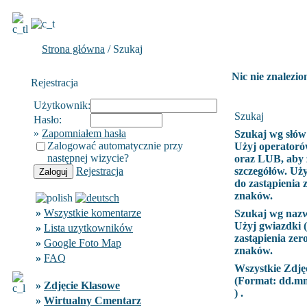
Strona główna
/ Szukaj
Nic nie znalezio
Rejestracja
Użytkownik:
Szukaj
Hasło:
»
Zapomniałem hasła
Szukaj wg słów
Zalogować automatycznie przy
Użyj operatoró
następnej wizycie?
oraz LUB, aby 
Rejestracja
szczegółów. Uży
do zastąpienia 
znaków.
»
Wszystkie komentarze
Szukaj wg naz
Użyj gwiazdki (
»
Lista uzytkowników
zastąpienia zer
»
Google Foto Map
znaków.
»
FAQ
Wszystkie Zdję
(Format:
dd.m
»
Zdjęcie Klasowe
) .
»
Wirtualny Cmentarz