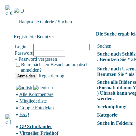
Hauptseite Galerie
/ Suchen
Die Suche ergab lei
Registrierte Benutzer
Suchen
Login:
Passwort:
Suche nach Schlüs
»
Password vergessen
. Benutzen Sie * als
Beim nächsten Besuch automatisch
Suche nach Usern
anmelden?
Benutzen Sie * als 
Registrierung
Suche alle Bilder se
(Format:
dd.mm.
) Uhrzeit kann we
»
Alle Kommentare
werden.
»
Mitgliederliste
Verknüpfung:
»
Google Foto Map
»
FAQ
Kategorie:
Suche in Feldern:
»
GP Schulkinder
»
Virtueller Friedhof