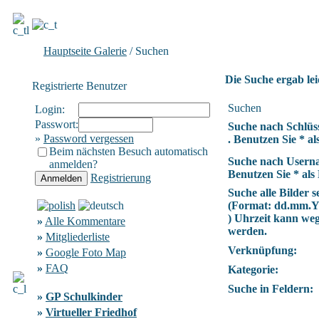
Hauptseite Galerie
/ Suchen
Die Suche ergab lei
Registrierte Benutzer
Suchen
Login:
Passwort:
Suche nach Schlüs
»
Password vergessen
. Benutzen Sie * als
Beim nächsten Besuch automatisch
Suche nach Usern
anmelden?
Benutzen Sie * als 
Registrierung
Suche alle Bilder se
(Format:
dd.mm.
) Uhrzeit kann we
»
Alle Kommentare
werden.
»
Mitgliederliste
Verknüpfung:
»
Google Foto Map
»
FAQ
Kategorie:
Suche in Feldern:
»
GP Schulkinder
»
Virtueller Friedhof