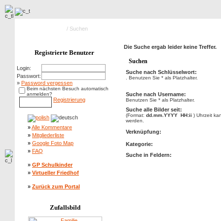
Hauptseite Galerie
/ Suchen
Die Suche ergab leider keine Treffer.
Registrierte Benutzer
Suchen
Login:
Suche nach Schlüsselwort:
Passwort:
. Benutzen Sie * als Platzhalter.
»
Password vergessen
Beim nächsten Besuch automatisch
anmelden?
Suche nach Username:
Registrierung
Benutzen Sie * als Platzhalter.
Suche alle Bilder seit:
(Format:
dd.mm.YYYY HH:ii
) Uhrzeit k
werden.
»
Alle Kommentare
Verknüpfung:
»
Mitgliederliste
»
Google Foto Map
Kategorie:
»
FAQ
Suche in Feldern:
»
GP Schulkinder
»
Virtueller Friedhof
»
Zurück zum Portal
Zufallsbild