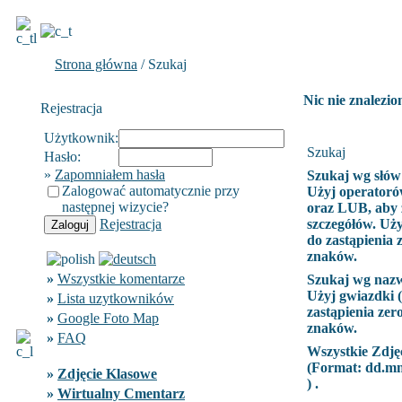
Strona główna
/ Szukaj
Nic nie znalezio
Rejestracja
Użytkownik:
Szukaj
Hasło:
»
Zapomniałem hasła
Szukaj wg słów
Zalogować automatycznie przy
Użyj operatoró
następnej wizycie?
oraz LUB, aby 
Rejestracja
szczegółów. Uży
do zastąpienia 
znaków.
»
Wszystkie komentarze
Szukaj wg naz
Użyj gwiazdki (
»
Lista uzytkowników
zastąpienia zer
»
Google Foto Map
znaków.
»
FAQ
Wszystkie Zdję
(Format:
dd.m
»
Zdjęcie Klasowe
) .
»
Wirtualny Cmentarz