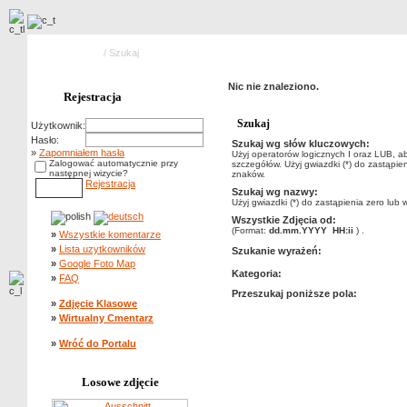
Strona główna
/ Szukaj
Nic nie znaleziono.
Rejestracja
Szukaj
Użytkownik:
Hasło:
Szukaj wg słów kluczowych:
»
Zapomniałem hasła
Użyj operatorów logicznych I oraz LUB, a
Zalogować automatycznie przy
szczegółów. Użyj gwiazdki (*) do zastąpien
następnej wizycie?
znaków.
Rejestracja
Szukaj wg nazwy:
Użyj gwiazdki (*) do zastąpienia zero lub 
Wszystkie Zdjęcia od:
(Format:
dd.mm.YYYY HH:ii
) .
»
Wszystkie komentarze
»
Lista uzytkowników
Szukanie wyrażeń:
»
Google Foto Map
Kategoria:
»
FAQ
Przeszukaj poniższe pola:
»
Zdjęcie Klasowe
»
Wirtualny Cmentarz
»
Wróć do Portalu
Losowe zdjęcie