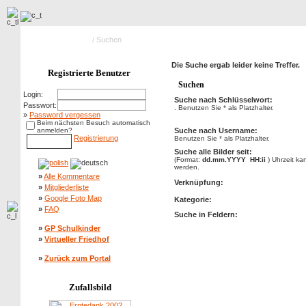
Hauptseite Galerie
/ Suchen
Die Suche ergab leider keine Treffer.
Registrierte Benutzer
Suchen
Login:
Suche nach Schlüsselwort:
Passwort:
. Benutzen Sie * als Platzhalter.
»
Password vergessen
Beim nächsten Besuch automatisch
anmelden?
Suche nach Username:
Registrierung
Benutzen Sie * als Platzhalter.
Suche alle Bilder seit:
(Format:
dd.mm.YYYY HH:ii
) Uhrzeit k
werden.
»
Alle Kommentare
Verknüpfung:
»
Mitgliederliste
»
Google Foto Map
Kategorie:
»
FAQ
Suche in Feldern:
»
GP Schulkinder
»
Virtueller Friedhof
»
Zurück zum Portal
Zufallsbild