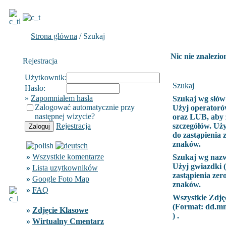
Strona główna
/ Szukaj
Nic nie znalezio
Rejestracja
Użytkownik:
Szukaj
Hasło:
»
Zapomniałem hasła
Szukaj wg słów
Zalogować automatycznie przy
Użyj operatoró
następnej wizycie?
oraz LUB, aby 
Rejestracja
szczegółów. Uży
do zastąpienia 
znaków.
»
Wszystkie komentarze
Szukaj wg naz
Użyj gwiazdki (
»
Lista uzytkowników
zastąpienia zer
»
Google Foto Map
znaków.
»
FAQ
Wszystkie Zdję
(Format:
dd.m
»
Zdjęcie Klasowe
) .
»
Wirtualny Cmentarz