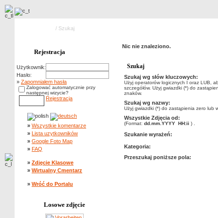
Strona główna
/ Szukaj
Nic nie znaleziono.
Rejestracja
Szukaj
Użytkownik:
Hasło:
Szukaj wg słów kluczowych:
»
Zapomniałem hasła
Użyj operatorów logicznych I oraz LUB, a
Zalogować automatycznie przy
szczegółów. Użyj gwiazdki (*) do zastąpien
następnej wizycie?
znaków.
Rejestracja
Szukaj wg nazwy:
Użyj gwiazdki (*) do zastąpienia zero lub 
Wszystkie Zdjęcia od:
(Format:
dd.mm.YYYY HH:ii
) .
»
Wszystkie komentarze
»
Lista uzytkowników
Szukanie wyrażeń:
»
Google Foto Map
Kategoria:
»
FAQ
Przeszukaj poniższe pola:
»
Zdjęcie Klasowe
»
Wirtualny Cmentarz
»
Wróć do Portalu
Losowe zdjęcie