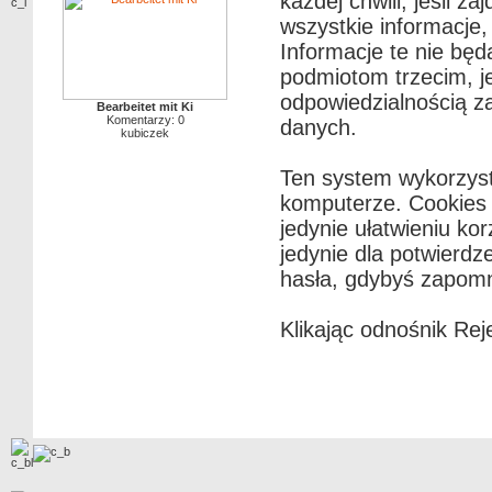
każdej chwili, jeśli z
wszystkie informacje
Informacje te nie bę
podmiotom trzecim, j
odpowiedzialnością z
Bearbeitet mit Ki
Komentarzy: 0
danych.
kubiczek
Ten system wykorzyst
komputerze. Cookies n
jedynie ułatwieniu ko
jedynie dla potwierdz
hasła, gdybyś zapomni
Klikając odnośnik Rej