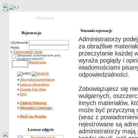
Strona główna
/ Rejestracja
Warunki rejestracji:
Rejestracja
Administratorzy pode
Użytkownik:
za obraźliwe materiał
Hasło:
»
Zapomniałem hasła
przeczytanie każdej 
Zalogować automatycznie przy
następnej wizycie?
wyraża poglądy i opin
Rejestracja
wiadomościami pisanym
odpowiedzialności.
»
Wszystkie komentarze
»
Lista uzytkowników
Zobowiązujesz się ni
»
Google Foto Map
»
FAQ
wulgarnych, oszczerc
innych materiałów, k
»
Zdjęcie Klasowe
»
Wirtualny Cmentarz
może być przyczyną n
(wraz z powiadomieni
»
Wróć do Portalu
rejestrowane są adre
Losowe zdjęcie
administratorzy mają