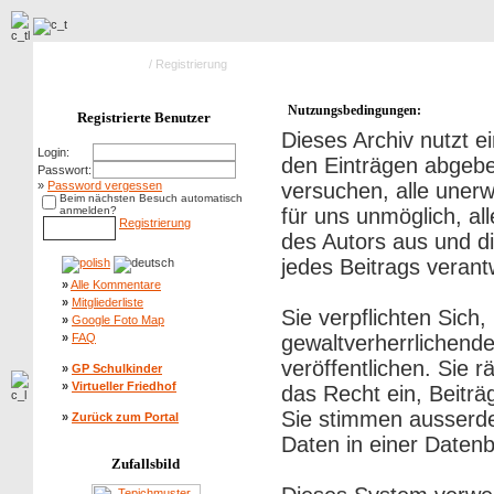
Hauptseite Galerie
/ Registrierung
Nutzungsbedingungen:
Registrierte Benutzer
Dieses Archiv nutzt
Login:
den Einträgen abgebe
Passwort:
»
Password vergessen
versuchen, alle uner
Beim nächsten Besuch automatisch
anmelden?
für uns unmöglich, al
Registrierung
des Autors aus und di
jedes Beitrags veran
»
Alle Kommentare
»
Mitgliederliste
Sie verpflichten Sich
»
Google Foto Map
»
FAQ
gewaltverherrlichend
veröffentlichen. Sie 
»
GP Schulkinder
»
Virtueller Friedhof
das Recht ein, Beitr
Sie stimmen ausserd
»
Zurück zum Portal
Daten in einer Daten
Zufallsbild