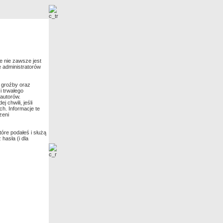
Nowe zdjęcia
e nie zawsze jest
e administratorów
 groźby oraz
i trwałego
 autorów.
chwili, jeśli
h. Informacje te
zeni
óre podałeś i służą
hasła (i dla