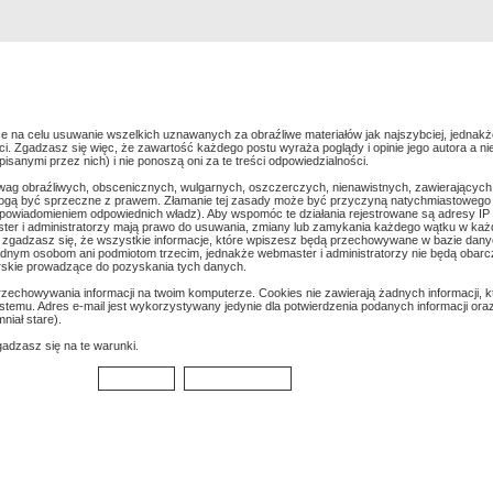
Rejestracja
Szukaj
Najlepsze zdjęcia
e na celu usuwanie wszelkich uznawanych za obraźliwe materiałów jak najszybciej, jednakż
. Zgadzasz się więc, że zawartość każdego postu wyraża poglądy i opinie jego autora a ni
anymi przez nich) i nie ponoszą oni za te treści odpowiedzialności.
wag obraźliwych, obscenicznych, wulgarnych, oszczerczych, nienawistnych, zawierających
mogą być sprzeczne z prawem. Złamanie tej zasady może być przyczyną natychmiastowego 
z powiadomieniem odpowiednich władz). Aby wspomóc te działania rejestrowane są adresy IP
er i administratorzy mają prawo do usuwania, zmiany lub zamykania każdego wątku w każdej 
k zgadzasz się, że wszystkie informacje, które wpiszesz będą przechowywane w bazie danyc
dnym osobom ani podmiotom trzecim, jednakże webmaster i administratorzy nie będą obarc
rskie prowadzące do pozyskania tych danych.
echowywania informacji na twoim komputerze. Cookies nie zawierają żadnych informacji, kt
ystemu. Adres e-mail jest wykorzystywany jedynie dla potwierdzenia podanych informacji oraz 
niał stare).
gadzasz się na te warunki.