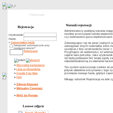
Strona główna
/ Rejestracja
Warunki rejestracji:
Rejestracja
Administratorzy podejmą starania mając
możliwe przeczytanie każdej wiadomości
Użytkownik:
czy webmastera (poza wiadomościami pis
Hasło:
»
Zapomniałem hasła
Zobowiązujesz się nie pisać żadnych u
Zalogować automatycznie przy
udostępniać innych materiałów, które 
następnej wizycie?
usunięcia z listy użytkowników (wraz 
Rejestracja
Przyjmujesz do wiadomości, że webmast
zajdzie taka potrzeba. Jako użytkowni
nie będą podawane bez twojej zgody ża
odpowiedzialnością za włamania hacke
»
Wszystkie komentarze
Ten system wykorzystuje cookies do prz
»
Lista uzytkowników
jedynie ułatwieniu korzystania z tego s
»
Google Foto Map
przesłania nowego hasła, gdybyś zapom
»
FAQ
Klikając odnośnik Rejestracja na dole z
»
Zdjęcie Klasowe
»
Wirtualny Cmentarz
»
Wróć do Portalu
Losowe zdjęcie