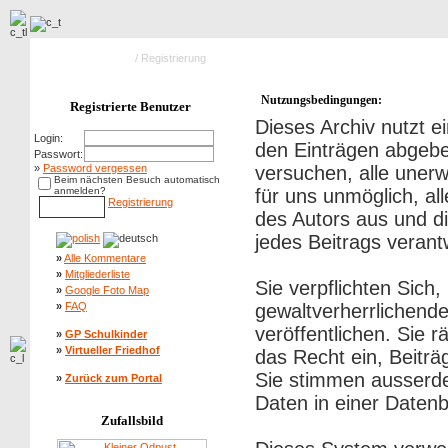
Hauptseite Galerie
/ Registrierung
Nutzungsbedingungen:
Registrierte Benutzer
Dieses Archiv nutzt
Login:
den Einträgen abgebe
Passwort:
»
Password vergessen
versuchen, alle uner
Beim nächsten Besuch automatisch
anmelden?
für uns unmöglich, al
Registrierung
des Autors aus und di
jedes Beitrags veran
»
Alle Kommentare
»
Mitgliederliste
Sie verpflichten Sich
»
Google Foto Map
»
FAQ
gewaltverherrlichend
veröffentlichen. Sie 
»
GP Schulkinder
»
Virtueller Friedhof
das Recht ein, Beitr
Sie stimmen ausserd
»
Zurück zum Portal
Daten in einer Daten
Zufallsbild