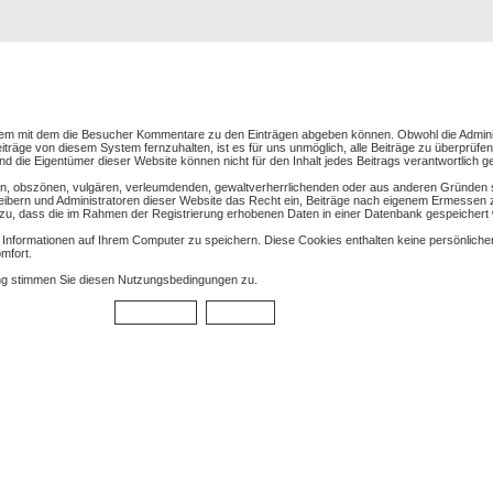
Registrierung
Suche
Top Bilde
em mit dem die Besucher Kommentare zu den Einträgen abgeben können. Obwohl die Adminis
träge von diesem System fernzuhalten, ist es für uns unmöglich, alle Beiträge zu überprüfen.
nd die Eigentümer dieser Website können nicht für den Inhalt jedes Beitrags verantwortlich 
nden, obszönen, vulgären, verleumdenden, gewaltverherrlichenden oder aus anderen Gründen s
reibern und Administratoren dieser Website das Recht ein, Beiträge nach eigenem Ermessen 
zu, dass die im Rahmen der Registrierung erhobenen Daten in einer Datenbank gespeichert
nformationen auf Ihrem Computer zu speichern. Diese Cookies enthalten keine persönlichen
mfort.
ng stimmen Sie diesen Nutzungsbedingungen zu.