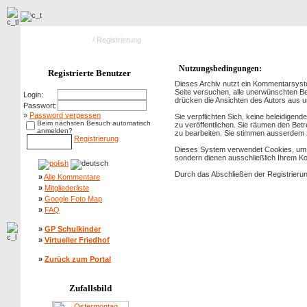
Hauptseite Galerie
/ Registrierung
Nutzungsbedingungen:
Registrierte Benutzer
Dieses Archiv nutzt ein Kommentarsyst
Seite versuchen, alle unerwünschten Bei
Login:
drücken die Ansichten des Autors aus u
Passwort:
»
Password vergessen
Sie verpflichten Sich, keine beleidige
Beim nächsten Besuch automatisch
zu veröffentlichen. Sie räumen den Bet
anmelden?
zu bearbeiten. Sie stimmen ausserdem 
Registrierung
Dieses System verwendet Cookies, um I
sondern dienen ausschließlich Ihrem Ko
Durch das Abschließen der Registrieru
»
Alle Kommentare
»
Mitgliederliste
»
Google Foto Map
»
FAQ
»
GP Schulkinder
»
Virtueller Friedhof
»
Zurück zum Portal
Zufallsbild