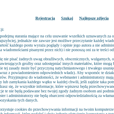
Rejestracja
Szukaj
Najlepsze zdjęcia
ji:
 podejmą starania mające na celu usuwanie wszelkich uznawanych za o
ajszybciej, jednakże nie zawsze jest możliwe przeczytanie każdej wia
artość każdego postu wyraża poglądy i opinie jego autora a nie adminis
 wiadomościami pisanymi przez nich) i nie ponoszą oni za te treści o
ię nie pisać żadnych uwag obraźliwych, obscenicznych, wulgarnych, o
zawierających groźby oraz udostępniać innych materiałów, które mogą 
e tej zasady może być przyczyną natychmiastowego i trwałego usunięci
raz z powiadomieniem odpowiednich władz). Aby wspomóc te działan
orów. Przyjmujesz do wiadomości, że webmaster i administratorzy maj
 lub zamykania każdego wątku w każdej chwili, jeśli zajdzie taka pot
zasz się, że wszystkie informacje, które wpiszesz będą przechowywan
cje te nie będą podawane bez twojej zgody żadnym osobom ani podmio
er i administratorzy nie będą obarczeni odpowiedzialnością za włama
ozyskania tych danych.
rzystuje cookies do przechowywania informacji na twoim komputerze.
h informacji, które podałeś i służą jedynie ułatwieniu korzystania z te