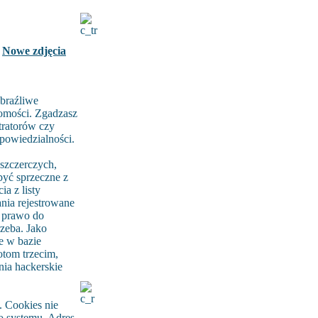
Nowe zdjęcia
braźliwe
domości. Zgadzasz
tratorów czy
dpowiedzialności.
szczerczych,
być sprzeczne z
a z listy
ia rejestrowane
ą prawo do
rzeba. Jako
e w bazie
tom trzecim,
nia hackerskie
 Cookies nie
go systemu. Adres