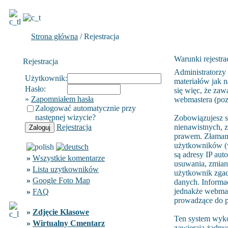
Strona główna
/ Rejestracja
Warunki rejestrac
Rejestracja
Administratorzy
Użytkownik:
materiałów jak n
Hasło:
się więc, że zaw
»
Zapomniałem hasła
webmastera (poza
Zalogować automatycznie przy
następnej wizycie?
Zobowiązujesz s
Rejestracja
nienawistnych, 
prawem. Złamani
użytkowników (w
są adresy IP aut
»
Wszystkie komentarze
usuwania, zmiany
»
Lista uzytkowników
użytkownik zgad
»
Google Foto Map
danych. Informa
jednakże webmast
»
FAQ
prowadzące do p
»
Zdjęcie Klasowe
Ten system wyko
»
Wirtualny Cmentarz
zawierają żadnyc